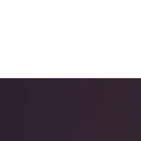
ли 127-ФЗ
→
06
FAQ
Ответы